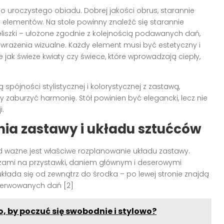
uroczystego obiadu. Dobrej jakości obrus, starannie
 elementów. Na stole powinny znaleźć się starannie
eliszki – ułożone zgodnie z kolejnością podawanych dań,
wrażenia wizualne. Każdy element musi być estetyczny i
e jak świeże kwiaty czy świece, które wprowadzają ciepły,
spójności stylistycznej i kolorystycznej z zastawą,
zaburzyć harmonię. Stół powinien być elegancki, lecz nie
i.
ia zastawy i układu sztućców
 ważne jest właściwe rozplanowanie układu zastawy.
erzami na przystawki, daniem głównym i deserowymi
układa się od zewnątrz do środka – po lewej stronie znajdą
i serwowanych dań [2]
, by poczuć się swobodnie i stylowo?