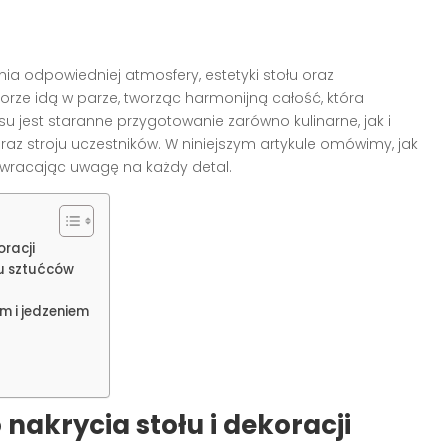
ia odpowiedniej atmosfery, estetyki stołu oraz
iorze idą w parze, tworząc harmonijną całość, która
u jest staranne przygotowanie zarówno kulinarne, jak i
raz stroju uczestników. W niniejszym artykule omówimy, jak
 zwracając uwagę na każdy detal.
racji
u sztućców
m i jedzeniem
akrycia stołu i dekoracji