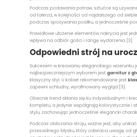
Podczas podawania potraw, sztućce są używane o
od talerza, w kolejności od najdalszego od sieb
podczas spożywania posiłku, a jednocześnie podk
Prawidłowe ułożenie elementów nakrycia jest jed
wpływa na odbiór gości i rangę wydarzenia [3].
Odpowiedni strój na uroc
Sukcesem w kreowaniu eleganckiego wizerunku je
najbezpieczniejszym wyborem jest
garnitur z g
klasyczny styl. U kobiet rekomendowane jest
kla
zapewni schludny, wyrafinowany wygląd [3].
Obecnie trend skłania się ku indywidualnym i k
kompletu, a jedynie współgrają kolorystycznie i 
stylu, zachowując jednocześnie elegancki charak
Podczas obliczania stroju, ważne jest, aby unik
przesadnego błysku, który odwraca uwagę od g