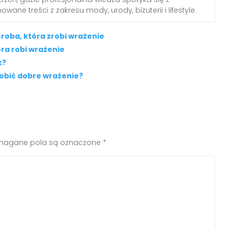
wane treści z zakresu mody, urody, biżuterii i lifestyle.
roba, która zrobi wrażenie
óra robi wrażenie
k?
robić dobre wrażenie?
agane pola są oznaczone
*