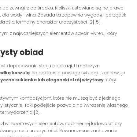
d zewnątrz do środka. Kieliszki ustawiane są na prawo
ie, dla wody i wina. Zasada ta zapewnia wygodę i porządek
reśla formalny charakter uroczystości [2][5].
nym z najważniejszych elementów savoir-vivre’u, który
zysty obiad
st dopasowanie stroju do okazji. U mężczyzn
ładką koszulą
, co podkreśla powagę sytuacji i zachowuje
syczna sukienka lub elegancki strój wizytowy
, który
reatywnym kompozycjom, które nie muszą być z jednego
stylistycznie. Taki podejście pozwala na wyrażenie własnego
ter wydarzenia [2].
ać zbyt sportowych elementów, nadmiernej ludowości czy
łównego celu uroczystości. Równoczesne zachowanie