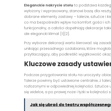
Eleganckie nakrycie stołu
to podstawa każdego 
wyłożony i wyprasowany, stanowi bazę dla reszty
dobrane elementy zastawy – talerze, sztućce i ki
co ma bezpośredni wpływ na komfort gości i ich 
funkcjonalny, a całości dopełniają dekoracje taki
ale elegancki klimat [1][2].
Przy wyborze dekoracji warto kierować się zasadą 
unikając przesadnego ozdabiania, które mogłoby 
przytłaczający, aby podkreślić wyjątkowość okazj
Kluczowe zasady ustawien
Podczas przygotowania stołu na uroczysty obiad
Talerze powinny być ustawione centralnie, z tal
rozłożonymi w odpowiedniej kolejności. Sztućce 
się widelce, a po prawej noże i łyżki w kolejnośc
Jak się ubrać do teatru współczesnego