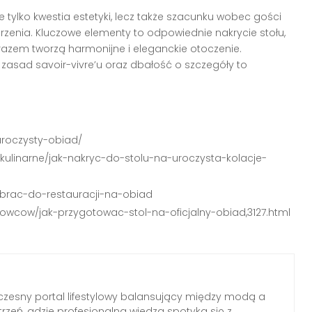
 tylko kwestia estetyki, lecz także szacunku wobec gości
zenia. Kluczowe elementy to odpowiednie nakrycie stołu,
 razem tworzą harmonijne i eleganckie otoczenie.
zasad savoir-vivre’u oraz dbałość o szczegóły to
uroczysty-obiad/
-kulinarne/jak-nakryc-do-stolu-na-uroczysta-kolacje-
-ubrac-do-restauracji-na-obiad
owcow/jak-przygotowac-stol-na-oficjalny-obiad,3127.html
zesny portal lifestylowy balansujący między modą a
rzeń, gdzie profesjonalna wiedza spotyka się z