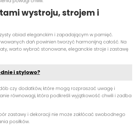
lenia powagi chwili.
mi wystroju, strojem i
oczysty obiad eleganckim i zapadającym w pamięć.
serwowanych dań powinien tworzyć harmonijną całość. Na
kwiaty, warto wybrać stonowane, eleganckie stroje i zastawę
dnie i stylowo?
ozdób czy dodatków, które mogą rozpraszać uwagę i
nie równowagi, która podkreśli wyjątkowość chwili i zadba
Dobór zastawy i dekoracji nie może zakłócać swobodnego
nia posiłków.