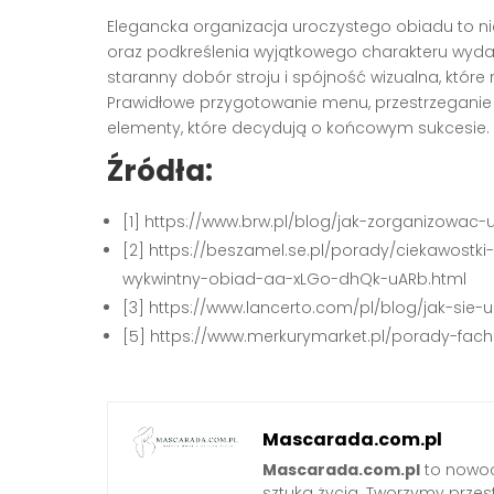
Elegancka organizacja uroczystego obiadu to nie
oraz podkreślenia wyjątkowego charakteru wydar
staranny dobór stroju i spójność wizualna, które
Prawidłowe przygotowanie menu, przestrzeganie 
elementy, które decydują o końcowym sukcesie.
Źródła:
[1] https://www.brw.pl/blog/jak-zorganizowac-
[2] https://beszamel.se.pl/porady/ciekawostki
wykwintny-obiad-aa-xLGo-dhQk-uARb.html
[3] https://www.lancerto.com/pl/blog/jak-sie
[5] https://www.merkurymarket.pl/porady-fach
Mascarada.com.pl
Mascarada.com.pl
to nowoc
sztuką życia. Tworzymy przest