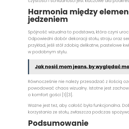
czystości i schludności jest kluczowe dla podkreś
Harmonia między elementa
jedzeniem
Spójność wizualna to podstawa, która czyni ur
Odpowiedni dobór dekoracji stołu, stroju oraz 
przykład, jeśli stół zdobią delikatne, pastelowe 
w podobnym stylu.
Jak nosić mom jeans, by wyglądać mo
Równocześnie nie należy przesadzać z ilością 
powodować chaos wizualny. Istotne jest zachowa
o komfort gości [1][3].
Ważne jest też, aby całość była funkcjonalna. 
korzystania ze stołu, zwłaszcza podczas spożywa
Podsumowanie