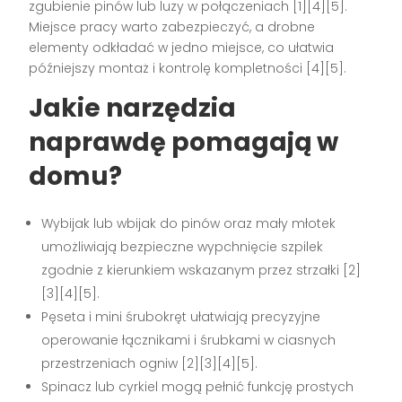
zgubienie pinów lub luzy w połączeniach [1][4][5].
Miejsce pracy warto zabezpieczyć, a drobne
elementy odkładać w jedno miejsce, co ułatwia
późniejszy montaż i kontrolę kompletności [4][5].
Jakie narzędzia
naprawdę pomagają w
domu?
Wybijak lub wbijak do pinów oraz mały młotek
umożliwiają bezpieczne wypchnięcie szpilek
zgodnie z kierunkiem wskazanym przez strzałki [2]
[3][4][5].
Pęseta i mini śrubokręt ułatwiają precyzyjne
operowanie łącznikami i śrubkami w ciasnych
przestrzeniach ogniw [2][3][4][5].
Spinacz lub cyrkiel mogą pełnić funkcję prostych