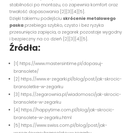
stabilności po montażu, co zapewnia komfort oraz
trwałość dopasowania [2][3][4][5].
Dzięki takiemu podejściu
skrócenie metalowego
paska
przebiega szybko, czysto i bez ryzyka
przesunięcia zapięcia, a zegarek pozostaje wygodny
i bezpieczny na co dzień [2][3][4][5].
Źródła:
[1] https://www.mastersintime.pl/dopasuj-
bransolete/
[2] https://www.e-zegarki.pl/blog/post/jak-skrocic-
bransoletke-w-zegarku
[3] https://zegarownia.pl/wiadomosci/jak-skrocic-
bransolete-w-zegarku
[4] https://happytime.com.pl/blog/jak-skrocic-
bransolete-w-zegarku.html
[5] https://www.swiss.com.pl/blog/post/jak-
wyregulowac-bransolete-w-zegarku