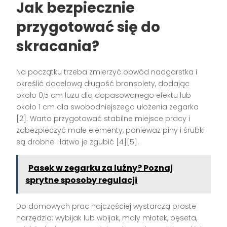
Jak bezpiecznie
przygotować się do
skracania?
Na początku trzeba zmierzyć obwód nadgarstka i
określić docelową długość bransolety, dodając
około 0,5 cm luzu dla dopasowanego efektu lub
około 1 cm dla swobodniejszego ułożenia zegarka
[2]. Warto przygotować stabilne miejsce pracy i
zabezpieczyć małe elementy, ponieważ piny i śrubki
są drobne i łatwo je zgubić [4][5].
Pasek w zegarku za luźny? Poznaj
sprytne sposoby regulacji
Do domowych prac najczęściej wystarczą proste
narzędzia: wybijak lub wbijak, mały młotek, pęseta,