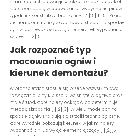
mini śrubokręt, a awaryjnie także spinacz lub cyrkiel,
które pomagają w podważaniu i wypychaniu pinów
zgodnie z konstrukcją bransolety [2][3][4][5]. Przed
demontażem należy zlokalizować strzałki na spodzie
ogniw, ponieważ wskazują one kierunek wypychania
szpilek [1][2][5].
Jak rozpoznać typ
mocowania ogniw i
kierunek demontażu?
W bransoletach stosuje się przede wszystkim dwa
rozwiązania: piny lub szpilki wciśnięte w ogniwa oraz
małe śrubki, które należy odkręcić, co determinuje
metodę skracania [1][2][3]. W wielu modelach na
spodzie ogniw znajdują się strzałki technologiczne,
które wyraźnie pokazują kierunek, w jakim należy
wypchnąć pin lub wyjąć element łączący [1][2][5].