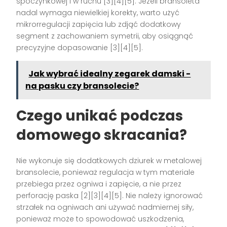
spoczynkowej i w ruchu [3][4][5]. Jeżeli bransoleta
nadal wymaga niewielkiej korekty, warto użyć
mikrorregulacji zapięcia lub zdjąć dodatkowy
segment z zachowaniem symetrii, aby osiągnąć
precyzyjne dopasowanie [3][4][5].
Jak wybrać idealny zegarek damski -
na pasku czy bransolecie?
Czego unikać podczas
domowego skracania?
Nie wykonuje się dodatkowych dziurek w metalowej
bransolecie, ponieważ regulacja w tym materiale
przebiega przez ogniwa i zapięcie, a nie przez
perforację paska [2][3][4][5]. Nie należy ignorować
strzałek na ogniwach ani używać nadmiernej siły,
ponieważ może to spowodować uszkodzenia,