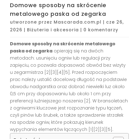
Domowe sposoby na skrócenie
metalowego paska od zegarka
utworzone przez
Mascarada.com.pl
|
cze 26,
2026
|
Biżuteria i akcesoria
|
0 komentarzy
Domowe sposoby na skrócenie metalowego
paska od zegarka
opierają się na dwóch
metodach: usunięciu ogniw lub regulacji przy
zapięciu, co pozwala dopasować obwód bez wizyty
u zegarmistrza [2][3][4][5]. Przed rozpoczęciem
prac należy ustalić docelową długość na podstawie
obwodu nadgarstka oraz dobrać niewielki luz około
0,5 cm przy dopasowaniu lub około 1 cm przy
preferencji luźniejszego noszenia [2]. W bransoletach
z ogniwami kluczowe jest rozpoznanie typu łączeń,
czyli pinów lub śrubek, a także sprawdzenie strzałek
na spodzie ogniw, które pokazują kierunek
wypychania elementów łączących [1][2][3][5].