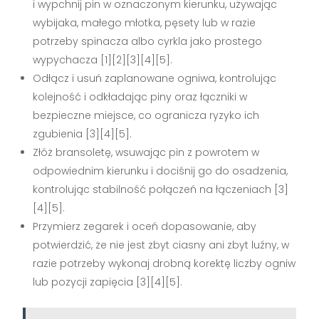
i wypchnij pin w oznaczonym kierunku, używając
wybijaka, małego młotka, pęsety lub w razie
potrzeby spinacza albo cyrkla jako prostego
wypychacza [1][2][3][4][5].
Odłącz i usuń zaplanowane ogniwa, kontrolując
kolejność i odkładając piny oraz łączniki w
bezpieczne miejsce, co ogranicza ryzyko ich
zgubienia [3][4][5].
Złóż bransoletę, wsuwając pin z powrotem w
odpowiednim kierunku i dociśnij go do osadzenia,
kontrolując stabilność połączeń na łączeniach [3]
[4][5].
Przymierz zegarek i oceń dopasowanie, aby
potwierdzić, że nie jest zbyt ciasny ani zbyt luźny, w
razie potrzeby wykonaj drobną korektę liczby ogniw
lub pozycji zapięcia [3][4][5].