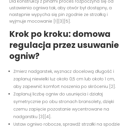
Dla konstrukcji z pinami proces rozpoczyna się od
ustawienia ogniwa tak, aby otwór był dostępny, a
następnie wypycha się pin zgodnie ze strzałką i
wyjmuje mocowanie [1][3][5].
Krok po kroku: domowa
regulacja przez usuwanie
ogniw?
Zmierz nadgarstek, wyznacz docelową długość i
zaplanuj niewielki luz około 0,5 cm lub około 1 cm,
aby zapewnić komfort noszenia po skróceniu [2].
Zaplanuj liczbę ogniw do usunięcia i działaj
symetrycznie po obu stronach bransolety, dzięki
czemu zapięcie pozostanie wycentrowane na
nadgarstku [3][4].
Ustaw ogniwo robocze, sprawdź strzałki na spodzie