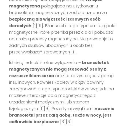
magnetyczna
polegająca na użytkowaniu
bransoletek magnetycznych została uznana za
bezpieczną dla większości zdrowych osób
dorosłych
[1][9]
. Bransoletki tego typu emitują pole
magnetyczne, które przenika przez ciało i pobudza
naturalne procesy regeneracyjne. Nie powoduje to
żadnych skutków ubocznych u osób bez
przeciwwskazań zdrowotnych
[1]
.
Istnieją jednak istotne wyłączenia –
bransoletek
magnetycznych nie mogą stosować osoby z
rozrusznikiem serca
oraz te korzystające z pomp
insulinowych. Również kobiety w ciąży powinny
zrezygnować z tego typu produktów ze względu na
możliwe interakcje pola magnetycznego z
urządzeniami medycznymi lub stanem
fizjologicznym
[1][9]
. Poza tymi wyjątkami
noszenie
bransoletki przez całą dobę, także w nocy, jest
całkowicie bezpieczne
[3][6]
.