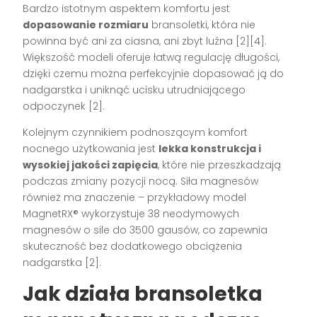
Bardzo istotnym aspektem komfortu jest
dopasowanie rozmiaru
bransoletki, która nie
powinna być ani za ciasna, ani zbyt luźna
[2][4]
.
Większość modeli oferuje łatwą regulację długości,
dzięki czemu można perfekcyjnie dopasować ją do
nadgarstka i uniknąć ucisku utrudniającego
odpoczynek
[2]
.
Kolejnym czynnikiem podnoszącym komfort
nocnego użytkowania jest
lekka konstrukcja i
wysokiej jakości zapięcia
, które nie przeszkadzają
podczas zmiany pozycji nocą. Siła magnesów
również ma znaczenie – przykładowy model
MagnetRX® wykorzystuje 38 neodymowych
magnesów o sile do 3500 gausów, co zapewnia
skuteczność bez dodatkowego obciążenia
nadgarstka
[2]
.
Jak działa bransoletka