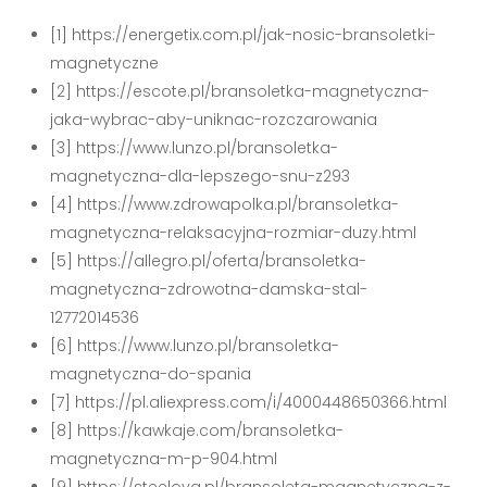
[1] https://energetix.com.pl/jak-nosic-bransoletki-
magnetyczne
[2] https://escote.pl/bransoletka-magnetyczna-
jaka-wybrac-aby-uniknac-rozczarowania
[3] https://www.lunzo.pl/bransoletka-
magnetyczna-dla-lepszego-snu-z293
[4] https://www.zdrowapolka.pl/bransoletka-
magnetyczna-relaksacyjna-rozmiar-duzy.html
[5] https://allegro.pl/oferta/bransoletka-
magnetyczna-zdrowotna-damska-stal-
12772014536
[6] https://www.lunzo.pl/bransoletka-
magnetyczna-do-spania
[7] https://pl.aliexpress.com/i/4000448650366.html
[8] https://kawkaje.com/bransoletka-
magnetyczna-m-p-904.html
[9] https://steelova.pl/bransoleta-magnetyczna-z-