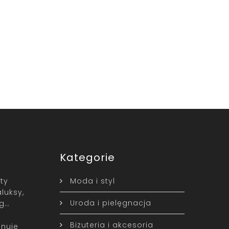
Kategorie
ty
Moda i styl
luksy,
Uroda i pielęgnacja
yg…
Biżuteria i akcesoria
nuje