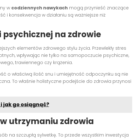
any w
codziennych nawykach
mogą przynieść znaczące
ść i konsekwencja w działaniu są ważniejsze niż
 psychicznej na zdrowie
iejszych elementów zdrowego stylu życia. Przewlekły stres
nych, wpływając nie tylko na samopoczucie psychiczne,
wego, trawiennego czy krążenia.
ość o właściwą ilość snu i umiejętność odpoczynku są nie
yczna. To właśnie holistyczne podejście do zdrowia przynosi
i jak go osiągnąć?
j w utrzymaniu zdrowia
osób na szczupłą sylwetkę. To przede wszystkim inwestycja