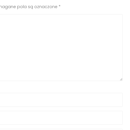
agane pola są oznaczone
*