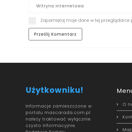
Zapamiętaj moje dane w tej przeglądarce 
Użytkowniku!
Men
O n
Informacje zamieszczone w
portalu mascarada.com.pl
Kon
należy traktować wyłącznie
czysto informacyjnie.
Map
Redakcja Portalu