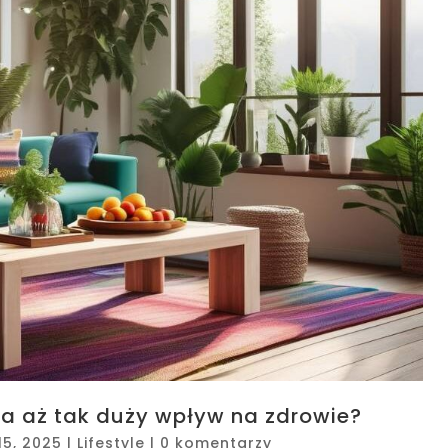
a aż tak duży wpływ na zdrowie?
15, 2025
|
Lifestyle
|
0 komentarzy