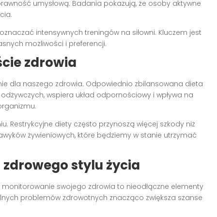
 sprawność umysłową. Badania pokazują, że osoby aktywne
cia.
oznaczać intensywnych treningów na siłowni. Kluczem jest
snych możliwości i preferencji.
ście zdrowia
e dla naszego zdrowia. Odpowiednio zbilansowana dieta
 odżywczych, wspiera układ odpornościowy i wpływa na
organizmu.
iu. Restrykcyjne diety często przynoszą więcej szkody niż
awyków żywieniowych, które będziemy w stanie utrzymać
 zdrowego stylu życia
 monitorowanie swojego zdrowia to nieodłączne elementy
ualnych problemów zdrowotnych znacząco zwiększa szanse