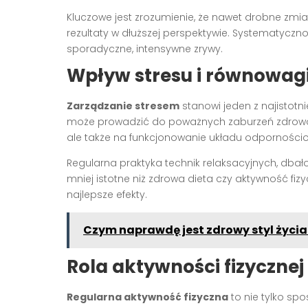
Kluczowe jest zrozumienie, że nawet drobne zmi
rezultaty w dłuższej perspektywie. Systematyczno
sporadyczne, intensywne zrywy.
Wpływ stresu i równowagi
Zarządzanie stresem
stanowi jeden z najistotn
może prowadzić do poważnych zaburzeń zdrowot
ale także na funkcjonowanie układu odpornościo
Regularna praktyka technik relaksacyjnych, dbał
mniej istotne niż zdrowa dieta czy aktywność fiz
najlepsze efekty.
Czym naprawdę jest zdrowy styl życia 
Rola aktywności fizyczne
Regularna aktywność fizyczna
to nie tylko sp