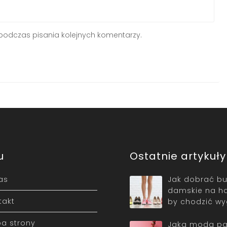
podczas pisania kolejnych komentarzy.
u
Ostatnie artykuły
as
Jak dobrać bu
damskie na ha
takt
by chodzić w
a strony
Jaka moda pa