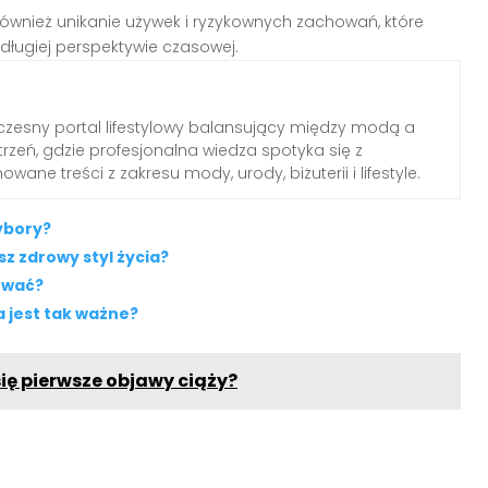
wnież unikanie używek i ryzykownych zachowań, które
ługiej perspektywie czasowej.
zesny portal lifestylowy balansujący między modą a
rzeń, gdzie profesjonalna wiedza spotyka się z
wane treści z zakresu mody, urody, biżuterii i lifestyle.
ybory?
z zdrowy styl życia?
iować?
 jest tak ważne?
ię pierwsze objawy ciąży?