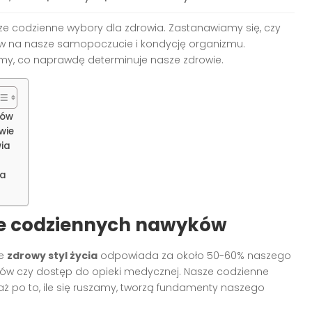
ze codzienne wybory dla zdrowia. Zastanawiamy się, czy
w na nasze samopoczucie i kondycję organizmu.
dźmy, co naprawdę determinuje nasze zdrowie.
ków
wie
wia
ia
e codziennych nawyków
że
zdrowy styl życia
odpowiada za około 50-60% naszego
nów czy dostęp do opieki medycznej. Nasze codzienne
aż po to, ile się ruszamy, tworzą fundamenty naszego