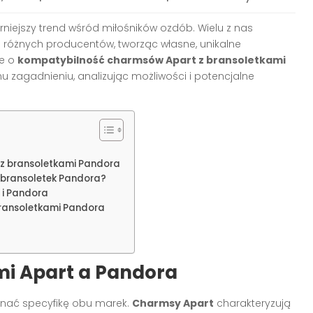
rniejszy trend wśród miłośników ozdób. Wielu z nas
 różnych producentów, tworząc własne, unikalne
ie o
kompatybilność charmsów Apart z bransoletkami
emu zagadnieniu, analizując możliwości i potencjalne
 z bransoletkami Pandora
o bransoletek Pandora?
 i Pandora
bransoletkami Pandora
i Apart a Pandora
oznać specyfikę obu marek.
Charmsy Apart
charakteryzują