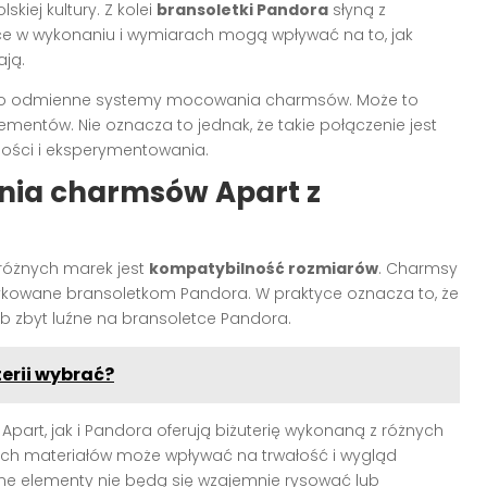
kiej kultury. Z kolei
bransoletki Pandora
słyną z
ce w wykonaniu i wymiarach mogą wpływać na to, jak
ją.
ieco odmienne systemy mocowania charmsów. Może to
mentów. Nie oznacza to jednak, że takie połączenie jest
ości i eksperymentowania.
enia charmsów Apart z
różnych marek jest
kompatybilność rozmiarów
. Charmsy
ykowane bransoletkom Pandora. W praktyce oznacza to, że
ub zbyt luźne na bransoletce Pandora.
erii wybrać?
Apart, jak i Pandora oferują biżuterię wykonaną z różnych
ych materiałów może wpływać na trwałość i wygląd
one elementy nie będą się wzajemnie rysować lub