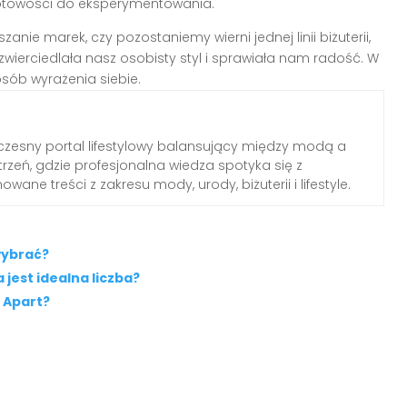
 gotowości do eksperymentowania.
anie marek, czy pozostaniemy wierni jednej linii biżuterii,
wierciedlała nasz osobisty styl i sprawiała nam radość. W
osób wyrażenia siebie.
zesny portal lifestylowy balansujący między modą a
rzeń, gdzie profesjonalna wiedza spotyka się z
wane treści z zakresu mody, urody, biżuterii i lifestyle.
wybrać?
jest idealna liczba?
w Apart?