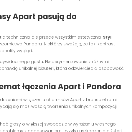
rmsy Apart pasują do
stia techniczna, ale przede wszystkim estetyczna.
Styl
ornictwa Pandora. Niektórzy uważają, że taki kontrast
jednolity wygląd.
indywidualnego gustu. Eksperymentowanie z różnymi
rawdę unikalnej biżuterii, która odzwierciedla osobowość
emat łączenia Apart i Pandora
świadczeniami w łączeniu charmsów Apart z bransoletkami
ycają się możliwością tworzenia unikalnych kompozycji,
hać głosy o większej swobodzie w wyrażaniu własnego
e problemy z dopasowaniem i ryzyko uszkodzenia biżuterii.