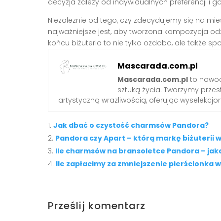
decyzja zależy od indywidualnych preferencji i
Niezależnie od tego, czy zdecydujemy się na miesz
najważniejsze jest, aby tworzona kompozycja odz
końcu biżuteria to nie tylko ozdoba, ale także sp
Mascarada.com.pl
Mascarada.com.pl
to nowoc
sztuką życia. Tworzymy przest
artystyczną wrażliwością, oferując wyselekcjono
Jak dbać o czystość charmsów Pandora?
Pandora czy Apart – którą markę biżuterii 
Ile charmsów na bransoletce Pandora – jaka 
Ile zapłacimy za zmniejszenie pierścionka 
Prześlij komentarz