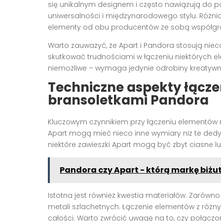
się unikalnym designem i często nawiązują do pols
uniwersalności i międzynarodowego stylu. Różni
elementy od obu producentów ze sobą współgra
Warto zauważyć, że Apart i Pandora stosują n
skutkować trudnościami w łączeniu niektórych ele
niemożliwe – wymaga jedynie odrobiny kreatywn
Techniczne aspekty łącz
bransoletkami Pandora
Kluczowym czynnikiem przy łączeniu elementów 
Apart mogą mieć nieco inne wymiary niż te ded
niektóre zawieszki Apart mogą być zbyt ciasne l
Pandora czy Apart - którą markę biżut
Istotna jest również kwestia materiałów. Zarówno 
metali szlachetnych. Łączenie elementów z różn
całości. Warto zwrócić uwagę na to, czy połącz