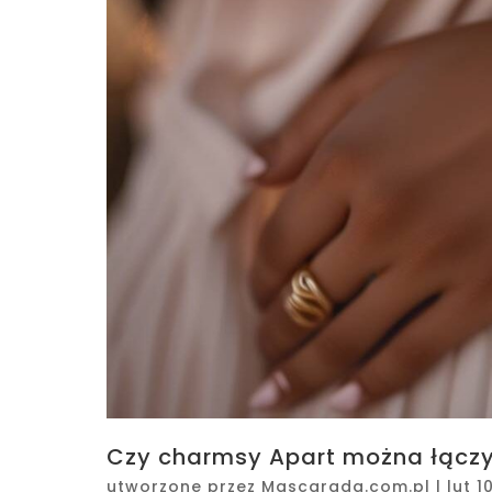
Czy charmsy Apart można łączy
utworzone przez
Mascarada.com.pl
|
lut 1