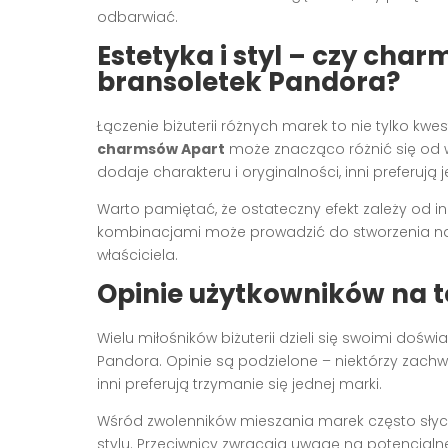
odbarwiać.
Estetyka i styl – czy cha
bransoletek Pandora?
Łączenie biżuterii różnych marek to nie tylko kwe
charmsów Apart
może znacząco różnić się od wz
dodaje charakteru i oryginalności, inni preferują 
Warto pamiętać, że ostateczny efekt zależy od 
kombinacjami może prowadzić do stworzenia nap
właściciela.
Opinie użytkowników na t
Wielu miłośników biżuterii dzieli się swoimi do
Pandora. Opinie są podzielone – niektórzy zachw
inni preferują trzymanie się jednej marki.
Wśród zwolenników mieszania marek często słyc
stylu. Przeciwnicy zwracają uwagę na potencjaln