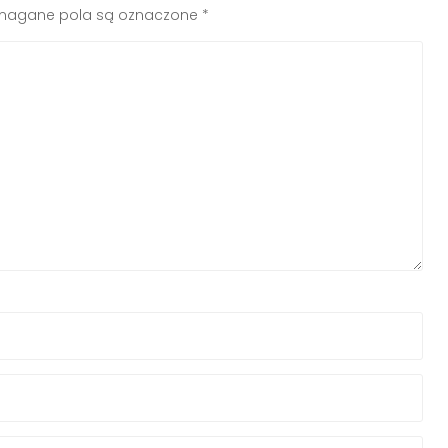
agane pola są oznaczone
*