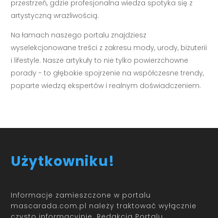
przestrzeń, gdzie profesjonalna wiedza spotyka się z
artystyczną wrażliwością.
Na łamach naszego portalu znajdziesz
wyselekcjonowane treści z zakresu mody, urody, biżuterii
i lifestyle. Nasze artykuły to nie tylko powierzchowne
porady - to głębokie spojrzenie na współczesne trendy,
poparte wiedzą ekspertów i realnym doświadczeniem.
Użytkowniku!
Informacje zamieszczone w portalu
mascarada.com.pl należy traktować wyłącznie
czysto informacyjnie. Redakcja Portalu