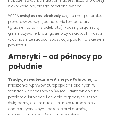
nabożeństwach, a następnie uczestniczą w procesji
wokół kościoła, niosąc zapalone świece.
W RPA
świąteczne obchody
często mają charakter
plenerowy ze względu na letnie temperatury
(grudzień to tam środek lata). Rodziny organizują
grille, nazywane braai, gdzie przy dźwiękach muzyki i
w atmosferze radości spożywają posiłki na świeżym
powietrzu.
Ameryki – od północy po
południe
Tradycje świąteczne w Ameryce Północnej
to
mieszanka wpływów europejskich i lokalnych. W
Stanach Zjednoczonych Święto Dziękczynienia na
przełomie listopada i grudnia rozpoczyna sezon
świąteczny, a kulminacją jest Boże Narodzenie z
charakterystycznymi dekoracjami domów,
śpiewaniem kolęd i Świętym Mikołajem.