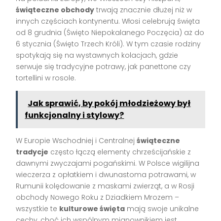
świąteczne obchody
trwają znacznie dłużej niż w
innych częściach kontynentu. Włosi celebrują święta
od 8 grudnia (Święto Niepokalanego Poczęcia) aż do
6 stycznia (Święto Trzech Króli). W tym czasie rodziny
spotykają się na wystawnych kolacjach, gdzie
serwuje się tradycyjne potrawy, jak panettone czy
tortellini w rosole.
Jak sprawić, by pokój młodzieżowy był
funkcjonalny i stylowy?
W Europie Wschodniej i Centralnej
świąteczne
tradycje
często łączą elementy chrześcijańskie z
dawnymi zwyczajami pogańskimi. W Polsce wigilijna
wieczerza z opłatkiem i dwunastoma potrawami, w
Rumunii kolędowanie z maskami zwierząt, a w Rosji
obchody Nowego Roku z Dziadkiem Mrozem –
wszystkie te
kulturowe święta
mają swoje unikalne
cechy, choć ich wspólnym mianownikiem jest