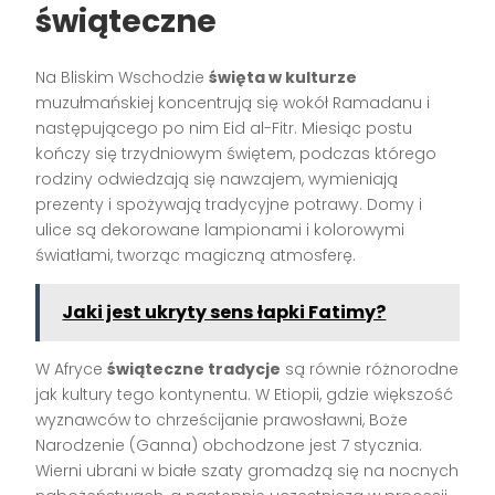
świąteczne
Na Bliskim Wschodzie
święta w kulturze
muzułmańskiej koncentrują się wokół Ramadanu i
następującego po nim Eid al-Fitr. Miesiąc postu
kończy się trzydniowym świętem, podczas którego
rodziny odwiedzają się nawzajem, wymieniają
prezenty i spożywają tradycyjne potrawy. Domy i
ulice są dekorowane lampionami i kolorowymi
światłami, tworząc magiczną atmosferę.
Jaki jest ukryty sens łapki Fatimy?
W Afryce
świąteczne tradycje
są równie różnorodne
jak kultury tego kontynentu. W Etiopii, gdzie większość
wyznawców to chrześcijanie prawosławni, Boże
Narodzenie (Ganna) obchodzone jest 7 stycznia.
Wierni ubrani w białe szaty gromadzą się na nocnych