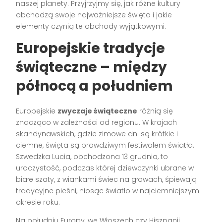
naszej planety. Przyjrzyjmy się, jak różne kultury
obchodzą swoje najważniejsze święta i jakie
elementy czynią te obchody wyjątkowymi.
Europejskie tradycje
świąteczne – między
północą a południem
Europejskie
zwyczaje świąteczne
różnią się
znacząco w zależności od regionu. W krajach
skandynawskich, gdzie zimowe dni są krótkie i
ciemne, święta są prawdziwym festiwalem światła.
Szwedzka Lucia, obchodzona 13 grudnia, to
uroczystość, podczas której dziewczynki ubrane w
białe szaty, z wiankami świec na głowach, śpiewają
tradycyjne pieśni, niosąc światło w najciemniejszym
okresie roku.
Na południu Europy, we Włoszech czy Hiszpanii,